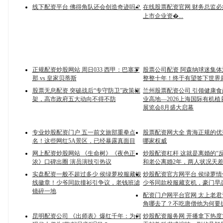
线下配资平台 佛得角队还会创造奇迹吗？
在线股票配资官网 财务总监
上市企业资�...
正规配资炒股网站 周日033 西甲：巴塞罗
股票公司配资 阿森纳球迷集
那 vs 皇家贝蒂斯
整整十年！终于有望签下世界
股票无息配资 突破战后“专守防卫”政策框
兰州股票配资公司 引领健康
架，高市政府五大动向不得不防
业高地—2026上海国际有机
展览会8月盛大启幕
专业炒股配资门户 五一前文旅部重拳点
股票配资网大全 青海正规的
名！这些网红5A景区，已经暴露真面目
哪家权威
网上配资炒股网站 《生命树》《夜色正
炒股配资杠杆 这就是离婚的“反
浓》口碑出圈 演员演技引热议
和老公离婚2年，两人状况天
实盘配资一般不超过多少 侯绿萝校服藏银
炒股配资官方网平台 侯绿萝
线徽章！少爷同款撞衫引争议，老钱班滤
少爷同款校服藏玄机，豪门早
镜碎一地
配资门户网平台官网 太上老
角哪去了？不吃唐僧他为何要
昆明配资公司 《出师表》爆红千年：为何
炒股配资服务网 开播拿下热