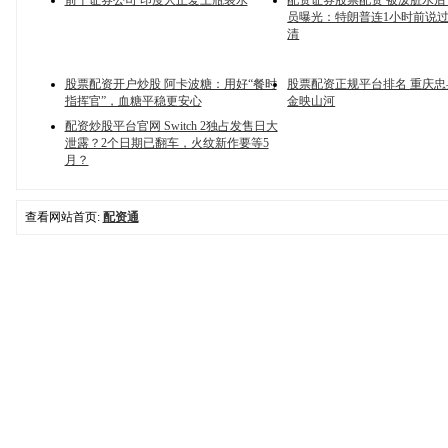
前十证券公司 印度人正爱上瓶装水
配资证券股票配资 被泼脏水
员曝光：特朗普连1小时前说
清
股票配资开户炒股 阿卡波糖：用好“餐时
股票配资正规平台排名 重庆
指挥官”，血糖平稳更安心
金映山河
配资炒股平台官网 Switch 2独占发售日大
泄露？2个日期已翻车，火纹新作要等5
月？
查看网站首页:
配资通