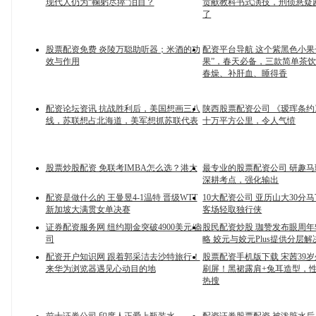
现代人仍为“鞠躬尽瘁”泪目？
贡献教科书式演技，刑侦悬疑
了
股票配资免费 炎陵万聪助听器；米酒的功
配资平台导航 这个紫黑色小果
效与作用
果”，春天必备，三款简单茶
春燥、补肝血、睡得香
配资论坛资讯 抗战胜利后，美国想画三八
陕西股票配资公司 《瑷珲条
线，苏联想占北海道，美军想抓苏联代表
十万平方公里，令人气愤
股票炒股配资 免联考IMBA怎么选？港大
最专业的股票配资公司 研趣
深耕考点，强化输出
配资是做什么的 王曼昱4-1温特 晋级WTT
10大配资公司 亚历山大30分马
新加坡大满贯女单决赛
客场轻取独行侠
证券配资服务网 纽约期金突破4900美元/盎
股民配资炒股 珈赞发布眼周
司
略 姣元与姣元Plus提供分层
配资开户知识网 跟着郭采洁去沙特旅行！
股票配资手机版下载 宋茜39
来华为浏览器遇见心动目的地
刷屏！黑裙露肩+兔耳造型，
热搜