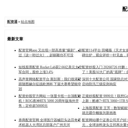
配
配资通
»
站点地图
最新文章
配资官网app 又出现一部高质量“爆剧”，超
配资114平台 田曦薇《天才女
过《这一秒过火》，赵丽颖功不可没
碑出炉，观众评价一针见血，
短线股票配资 Rocket Lab获2.66亿美元太空
配资炒股入门 20260726 付
军合同，股价上涨3.4%
了！美股AI大厂的真“底牌”
高声誉网络配资平台 斯彭斯：我们很渴望
深圳十大配资公司 国家防总
跟随图赫尔征战欧洲杯 下届大赛希望能夺
启动防汛三级应急响应
冠
配资炒股官方网站 一张显卡抵一台顶配整
正规炒股配资 9999元！联想Gee
机！ROG夜神RTX 5090 20周年版海外开
上新：酷睿7+RTX 5060+1TB 
售：定价超50000元
上海股票配资 王芳：数智赋能“
就北疆巾帼振兴新画卷
券商配资官网 全球医疗器械巨头达芬奇手
配资网站哪个证券公司开户好 
术机器人大湾区总部落户广州天河
元，全球涂料龙头立邦再次重